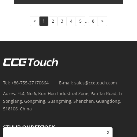
<
1
2
3
4
5
...
8
>
Tel:
+86-755-27170664
E-mail:
sales@ccetouch.com
Adres:
Fl.4, No.6, Kun Hou Industrial Zone, Pao Tai Road, Li
Songlang, Gongming, Guangming, Shenzhen, Guangdong,
518106, China
STUUR ONDERZOEK
X