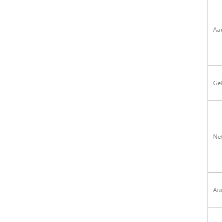
Aa
Ge
Ne
Au