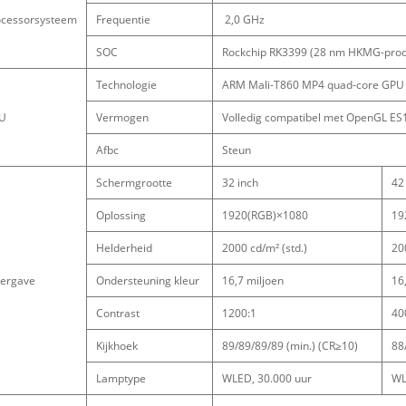
ocessorsysteem
Frequentie
2,0 GHz
SOC
Rockchip RK3399 (28 nm HKMG-proc
Technologie
ARM Mali-T860 MP4 quad-core GPU
U
Vermogen
Volledig compatibel met OpenGL ES1.
Afbc
Steun
Schermgrootte
32 inch
42
Oplossing
1920(RGB)×1080
19
Helderheid
2000 cd/m² (std.)
20
ergave
Ondersteuning kleur
16,7 miljoen
16
Contrast
1200:1
40
Kijkhoek
89/89/89/89 (min.) (CR≥10)
88
Lamptype
WLED, 30.000 uur
WL