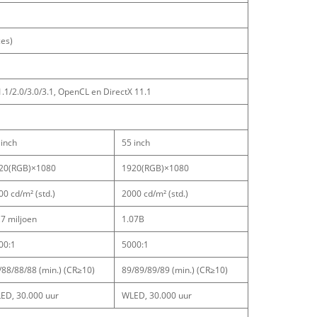
es)
1/2.0/3.0/3.1, OpenCL en DirectX 11.1
 inch
55 inch
20(RGB)×1080
1920(RGB)×1080
00 cd/m² (std.)
2000 cd/m² (std.)
,7 miljoen
1.07B
00:1
5000:1
/88/88/88 (min.) (CR≥10)
89/89/89/89 (min.) (CR≥10)
ED, 30.000 uur
WLED, 30.000 uur