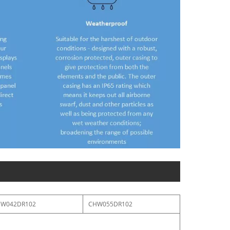
W042DR102
CHW055DR102