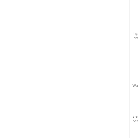
In
int
Wa
Ele
be