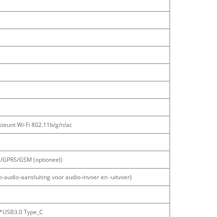
teunt Wi-Fi 802.11b/g/n/ac
GPRS/GSM (optioneel)
-audio-aansluiting voor audio-invoer en -uitvoer)
1*USB3.0 Type_C