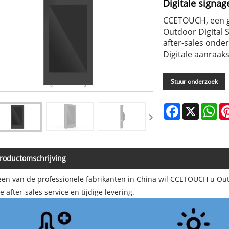
Digitale signag
CCETOUCH, een ge
Outdoor Digital 
after-sales onder
Digitale aanraak
Stuur onderzoek
Facebook
X
Wh
roductomschrijving
een van de professionele fabrikanten in China wil CCETOUCH u Out
e after-sales service en tijdige levering.