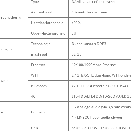
Type
NAMI capacitief touchscreen
Aanraakpunt
10-punts touchscreen
nraakscherm
Lichtdoorlatendheid
>93%
Oppervlaktehardheid
7U
Technologie
Dubbelkanaals DDR3
heugen
maximaal
32 GB
Ethernet
10/100/1000Mbps Ethernet
WIFI
2,4GHz/5GHz dual-band WIFI, onders
twerk
Bluetooth
V2.1+EDR/Bluetooth 3.0/3.0+HS/4.0
4G
LTE-TDD/LTE-FDD/TD-SCDMA/EDGE/
1 x analoge audio (via 3,5 mm combo
dio
Connector
1 x LINEOUT voor audio-uitvoer
USB
6*USB-2.0 HOST, 1*USB3.0 HOST, 