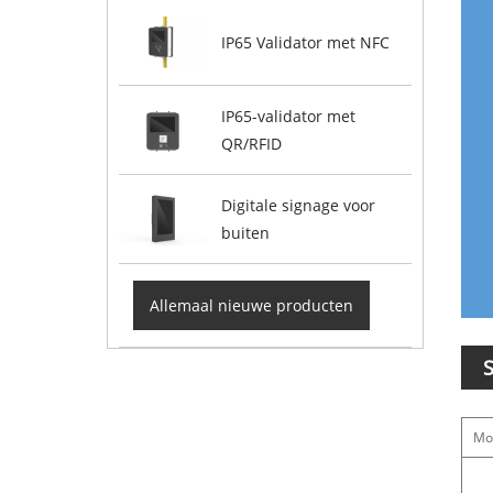
IP65 Validator met NFC
IP65-validator met
QR/RFID
Digitale signage voor
buiten
Allemaal nieuwe producten
S
Mo