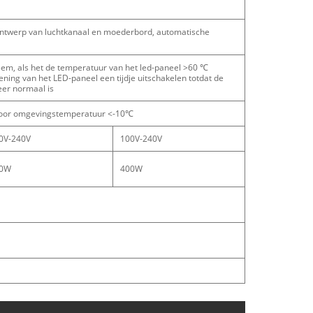
 ontwerp van luchtkanaal en moederbord, automatische
eem, als het de temperatuur van het led-paneel >60 ℃
ning van het LED-paneel een tijdje uitschakelen totdat de
er normaal is
voor omgevingstemperatuur <-10℃
0V-240V
100V-240V
0W
400W