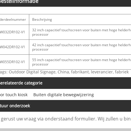
estelinformatie
derdeelnummer
Beschrijving
32 inch capacitief touchscreen voor buiten met hoge helder
W032DR102-V1
processor
42 inch capacitief touchscreen voor buiten met hoge helder
W042DR102-V1
processor
55 inch capacitief touchscreen voor buiten met hoge helder
W055DR102-V1
processor
ags: Outdoor Digital Signage, China, fabrikant, leverancier, fabriek
erelateerde categorie
or touch kiosk
Buiten digitale bewegwijzering
tuur onderzoek
l gerust uw vraag via onderstaand formulier. Wij zullen u b