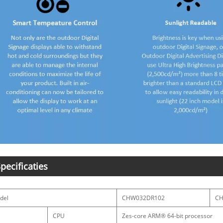
pecificaties
del
CHW032DR102
CH
CPU
Zes-core ARM® 64-bit processor