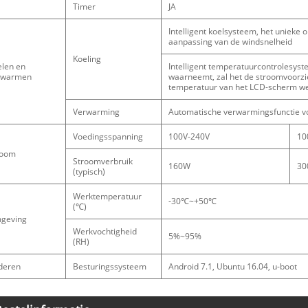
Timer
JA
Intelligent koelsysteem, het unieke
aanpassing van de windsnelheid
Koeling
elen en
Intelligent temperatuurcontrolesyst
rwarmen
waarneemt, zal het de stroomvoorzie
temperatuur van het LCD-scherm we
Verwarming
Automatische verwarmingsfunctie 
Voedingsspanning
100V-240V
10
room
Stroomverbruik
160W
30
(typisch)
Werktemperatuur
-30℃~+50℃
(℃)
geving
Werkvochtigheid
5%~95%
(RH)
deren
Besturingssysteem
Android 7.1, Ubuntu 16.04, u-boot