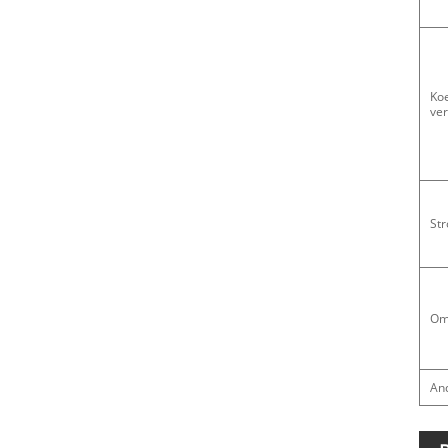
Ko
ve
St
Om
An