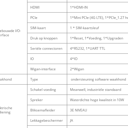
HDMI
1*HDMI-IN
PCIe
1*Mini PCIe (4G LTE), 1*PCIe_1.27 h
SIM-kaart
1 * SIM-kaartsleuf
gebouwde I/O-
erface
Druk op knoppen
1*Reset, 1*Voeding, 1*Upgraden
Seriële connectoren
4*RS232, 1*UART TTL
IO
4*IO
Wigan-interface
2*Wigan
akhond
Type
ondersteuning software waakhond
Schakel voeding
Meanwell, industriële standaard
Spreker
Waterdichte hoge kwaliteit in 10W
ktrische
Bliksemafleider
3E NIVEAU
diening
Lekkagebeschermer
JA