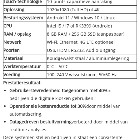
Touch-technologie
10-punts capacitieve aanraking
Oplossing
1920x1080 (Full HD) of 4K
Besturingssysteem
Android 11 / Windows 10 / Linux
CPU
Intel i5 / i7 of RK3399 (Android)
RAM / opslag
8 GB RAM / 256 GB SSD (aanpasbaar)
Netwerk
Wi-Fi, Ethernet, 4G LTE optioneel
Poorten
USB, HDMI, RS232, Audio-uitgang
Materiaal
Koudgewalst staal / aluminiumlegering
Werktemperatuur
0°C – 50°C
Voeding
100–240 V wisselstroom, 50/60 Hz
Prestatieresultaat:
Gebruikerstevredenheid toegenomen met 40%
in
bedrijven die digitale kiosken gebruiken.
Operationele kostenreductie tot 30%
door middel van
automatisering.
Datagedreven besluitvorming
verbeterd door middel van
realtime analyses.
Deze systemen stellen bedrijven in staat een consistente