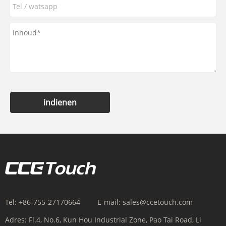
indienen
Tel:
+86-755-27170664
E-mail:
sales@ccetouch.com
Adres:
Fl.4, No.6, Kun Hou Industrial Zone, Pao Tai Road, Li