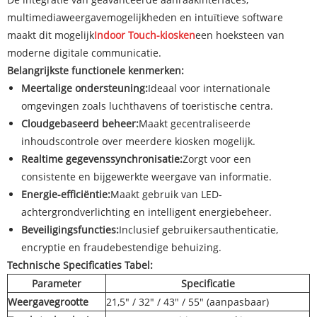
multimediaweergavemogelijkheden en intuïtieve software
maakt dit mogelijk
Indoor Touch-kiosken
een hoeksteen van
moderne digitale communicatie.
Belangrijkste functionele kenmerken:
Meertalige ondersteuning:
Ideaal voor internationale
omgevingen zoals luchthavens of toeristische centra.
Cloudgebaseerd beheer:
Maakt gecentraliseerde
inhoudscontrole over meerdere kiosken mogelijk.
Realtime gegevenssynchronisatie:
Zorgt voor een
consistente en bijgewerkte weergave van informatie.
Energie-efficiëntie:
Maakt gebruik van LED-
achtergrondverlichting en intelligent energiebeheer.
Beveiligingsfuncties:
Inclusief gebruikersauthenticatie,
encryptie en fraudebestendige behuizing.
Technische Specificaties Tabel:
Parameter
Specificatie
Weergavegrootte
21,5" / 32" / 43" / 55" (aanpasbaar)