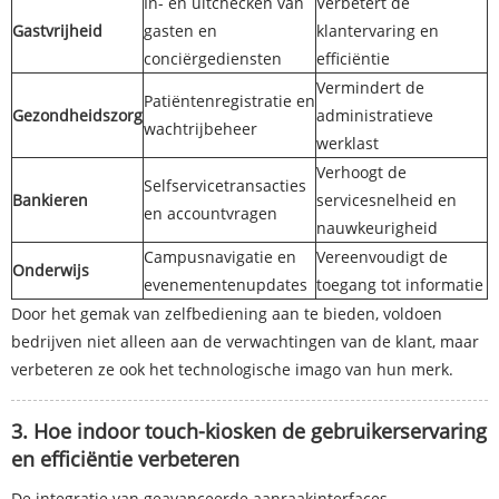
In- en uitchecken van
Verbetert de
Gastvrijheid
gasten en
klantervaring en
conciërgediensten
efficiëntie
Vermindert de
Patiëntenregistratie en
Gezondheidszorg
administratieve
wachtrijbeheer
werklast
Verhoogt de
Selfservicetransacties
Bankieren
servicesnelheid en
en accountvragen
nauwkeurigheid
Campusnavigatie en
Vereenvoudigt de
Onderwijs
evenementenupdates
toegang tot informatie
Door het gemak van zelfbediening aan te bieden, voldoen
bedrijven niet alleen aan de verwachtingen van de klant, maar
verbeteren ze ook het technologische imago van hun merk.
3. Hoe indoor touch-kiosken de gebruikerservaring
en efficiëntie verbeteren
De integratie van geavanceerde aanraakinterfaces,