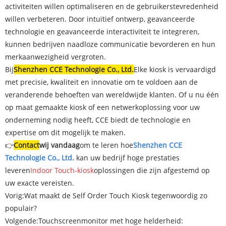
activiteiten willen optimaliseren en de gebruikerstevredenheid
willen verbeteren. Door intuïtief ontwerp, geavanceerde
technologie en geavanceerde interactiviteit te integreren,
kunnen bedrijven naadloze communicatie bevorderen en hun
merkaanwezigheid vergroten.
Bij
Shenzhen CCE Technologie Co., Ltd.
Elke kiosk is vervaardigd
met precisie, kwaliteit en innovatie om te voldoen aan de
veranderende behoeften van wereldwijde klanten. Of u nu één
op maat gemaakte kiosk of een netwerkoplossing voor uw
onderneming nodig heeft, CCE biedt de technologie en
expertise om dit mogelijk te maken.
👉
Contact
wij vandaag
om te leren hoe
Shenzhen CCE
Technologie Co., Ltd.
kan uw bedrijf hoge prestaties
leveren
Indoor Touch-kiosk
oplossingen die zijn afgestemd op
uw exacte vereisten.
Vorig:
Wat maakt de Self Order Touch Kiosk tegenwoordig zo
populair?
Volgende:
Touchscreenmonitor met hoge helderheid: