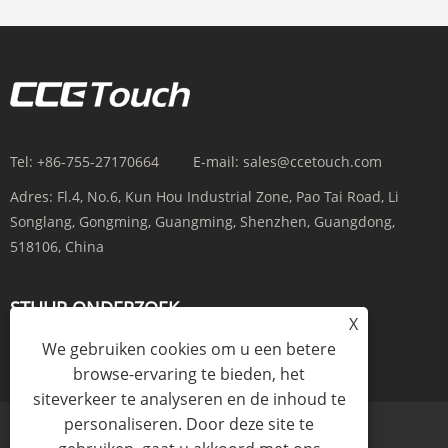
Tel:
+86-755-27170664
E-mail:
sales@ccetouch.com
Adres:
Fl.4, No.6, Kun Hou Industrial Zone, Pao Tai Road, Li
Songlang, Gongming, Guangming, Shenzhen, Guangdong,
518106, China
STUUR ONDERZOEK
X
We gebruiken cookies om u een betere
ONDERZOEK NU
browse-ervaring te bieden, het
siteverkeer te analyseren en de inhoud te
personaliseren. Door deze site te