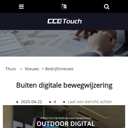
Thuis
>
Nieuws
>
Bedrijfsnieuws
Buiten digitale bewegwijzering
●
2025-04-22
●
4
●
Laat een bericht achter