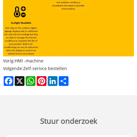
Vorig:
HMI -machine
Volgende:
Zelf-serivce bestellen
Facebook
X
WhatsApp
Pinterest
LinkedIn
Share
Stuur onderzoek